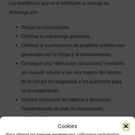
Los beneficios que se le atribuyen al masaje de
descarga son:
Relajar la musculatura.
Eliminar la sobrecarga generada.
Eliminar la acumulación de posibles substancias
generadas por la fatiga y el entrenamiento.
Conseguir una “derivación circulatoria” mediante
un vaciado venoso y así una mejora del retorno
de la sangre no oxigenada a los pulmones para
su re-oxigenación.
Generar sensación de ligereza y descanso,
fundamentada en todo lo mencionado
anteriormente.
Cookies
En el artículo anterior se explicó algún consejo para
Para ofrecer las mejores experiencias, utilizamos tecnologías