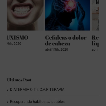
r
Retención de
PRESOTERAPIA
Fi
líquidos (parte 2)
R
abril 8th, 2020
abril 8th, 2020
abr
Últimos Post
DIATERMIA O T.E.C.A.R.TERAPIA
Recuperando hábitos saludables