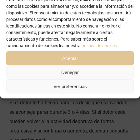
realizar después del entrenamiento en el caso de que
como las cookies para almacenar y/o acceder a la información del
dispositivo. El consentimiento de estas tecnologías nos permitirá
aparezcan molestias o no.
procesar datos como el comportamiento de navegación o las
identificaciones únicas en este sitio. No consentir o retirar el
Si durante el entrenamiento aparece un dolor agudo, se
consentimiento, puede afectar negativamente a ciertas
características y funciones. Para saber más sobre el
recomienda parar, o en caso de que creas que puedes
funcionamiento de cookies lea nuestra
política de cookies
continuar, sigue caminando. Actúa de la misma
Aceptar
manera si te encuentras en una carrera. Allí entrará en
juego el compañerismo y seguro que te ayudarán o
Denegar
darán aviso de que no puedes continuar. Así que sobre
Ver preferencias
todo, tranquil@.
Si el dolor te ha hecho parar, es decir, que es invalidan,
se aconseja parar durante 3 o 4 días. Si el dolor cede,
pueden volver a la actividad deportiva de forma
progresiva y si continúa o aumenta, deberían consultar