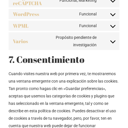
Funcional, Marketing
reCAPTCHA
Consent
to
WordPress
Funcional
Consent
service
WPML
to
Funcional
google-
Consent
service
recaptcha
to
Propósito pendiente de
wordpress
Varios
service
Consent
investigación
wpml
to
7. Consentimiento
service
varios
Cuando visites nuestra web por primera vez, te mostraremos
una ventana emergente con una explicación sobre las cookies.
Tan pronto como hagas clic en «Guardar preferencias»,
aceptas que usemos las categorías de cookies y plugins que
has seleccionado en la ventana emergente, tal y como se
describe en esta política de cookies. Puedes desactivar el uso
de cookies a través de tu navegador, pero, por favor, ten en
cuenta que nuestra web puede dejar de funcionar